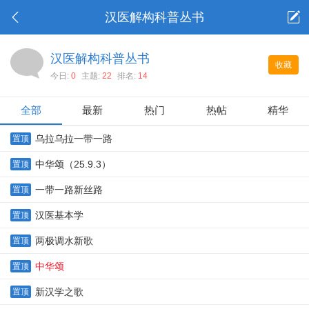
汉医解构科普丛书
汉医解构科普丛书
收藏
今日:
0
主题:
22
排名:
14
全部
最新
热门
热帖
精华
乌拉乌拉一带一路
置顶
中华颂（25.9.3）
置顶
一带一路新丝路
置顶
汉医基本学
置顶
两极调水新歌
置顶
中华颂
置顶
新汉学之歌
置顶