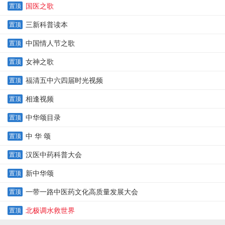
国医之歌
置顶
三新科普读本
置顶
中国情人节之歌
置顶
女神之歌
置顶
福清五中六四届时光视频
置顶
相逢视频
置顶
中华颂目录
置顶
中 华 颂
置顶
汉医中药科普大会
置顶
新中华颂
置顶
一带一路中医药文化高质量发展大会
置顶
北极调水救世界
置顶